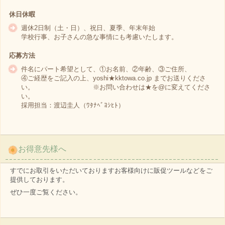
休日休暇
週休2日制（土・日）、祝日、夏季、年末年始
学校行事、お子さんの急な事情にも考慮いたします。
応募方法
件名にパート希望として、①お名前、②年齢、③ご住所、
④ご経歴をご記入の上、yoshi★kktowa.co.jp までお送りくださ
い。 ※お問い合わせは★を@に変えてくださ
い。
採用担当：渡辺圭人（ﾜﾀﾅﾍﾞﾖｼﾋﾄ）
お得意先様へ
すでにお取引をいただいておりますお客様向けに販促ツールなどをご
提供しております。
ぜひ一度ご覧ください。