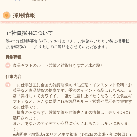
採用情報
正社員採用について
弊社では随時募集を行っておりません。ご連絡をいただい後に採用状
況を確認の上、折り返しのご連絡をさせていただきます。
募集職種
食品ギフトのルート営業／雑貨好きな方／未経験可
仕事内容
お仕事は主に全国の雑貨店様向けに紅茶・インスタント飲料・お
菓子など食品雑貨の提案です。季節のイベント商品はもちろん、日
常「美味しくてカワイイ」「誰かに差し上げたくなるような食品ギ
フト」など、みんなに愛される製品をルート営業や展示会で提案す
るお仕事です。
提案のみならず、営業で得たお得先さまの情報は、デザインにも
活用されます。
また、あなたのアイデアが商品に活かされることも多いにありま
す。
●訪問先／雑貨店●エリア／主要都市（1泊2日の出張・年に数回）●