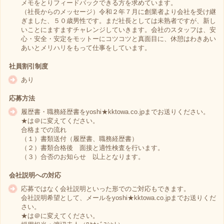
メモをとりフィードバックできる方を求めています。
（社長からのメッセージ）令和２年７月に創業者より会社を受け継
ぎました、５０歳男性です。まだ社長としては未熟者ですが、新し
いことにますますチャレンジしていきます。会社のスタッフは、安
心・安全・安定をモットーにコツコツと真面目に、休憩はわきあい
あいとメリハリをもって仕事をしています。
社員割引制度
あり
応募方法
履歴書・職務経歴書をyoshi★kktowa.co.jpまでお送りください。
★は＠に変えてください。
合格までの流れ
（１）書類送付（履歴書、職務経歴書）
（２）書類合格後 面接と適性検査を行います。
（３）合否のお知らせ 以上となります。
会社説明への対応
応募ではなく会社説明といった形でのご対応もできます。
会社説明希望として、メールをyoshi★kktowa.co.jpまでお送りくだ
さい。
★は＠に変えてください。