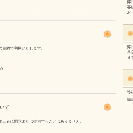
弊
客
お
弊
の目的で利用いたします。
具
ま
め
弊
簡
いて
第三者に開示または提供することはありません。