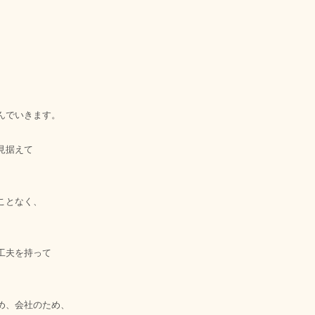
、
んでいきます。
見据えて
ことなく、
工夫を持って
め、会社のため、