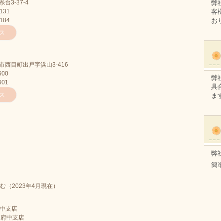
弊
台3-37-4
客
3131
お
3184
ス
西目町出戸字浜山3-416
600
弊
601
具
ス
ま
弊
簡
む（2023年4月現在）
府中支店
東府中支店