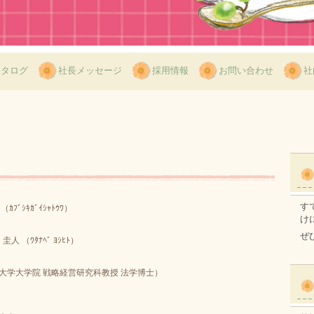
カタログ
社長メッセージ
採用情報
お問い合わせ
社
す
ﾌﾞｼｷｶﾞｲｼｬﾄｳﾜ）
け
ぜ
人 （ﾜﾀﾅﾍﾞ ﾖｼﾋﾄ）
大学大学院 戦略経営研究科教授 法学博士）