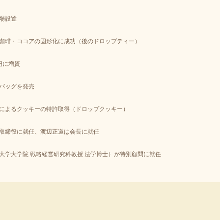
場設置
珈琲・ココアの固形化に成功（後のドロップティー）
万円に増資
バッグを発売
によるクッキーの特許取得（ドロップクッキー）
取締役に就任、渡辺正道は会長に就任
大学大学院 戦略経営研究科教授 法学博士）が特別顧問に就任