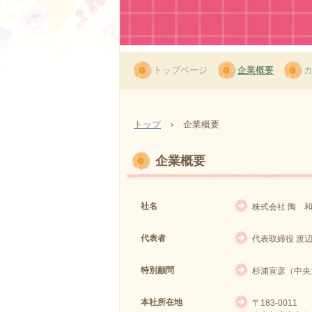
トップページ
企業概要
トップ
›
企業概要
企業概要
社名
株式会社 陶 和（ｶ
代表者
代表取締役 渡辺 圭
特別顧問
杉浦宣彦（中央
本社所在地
〒183-0011