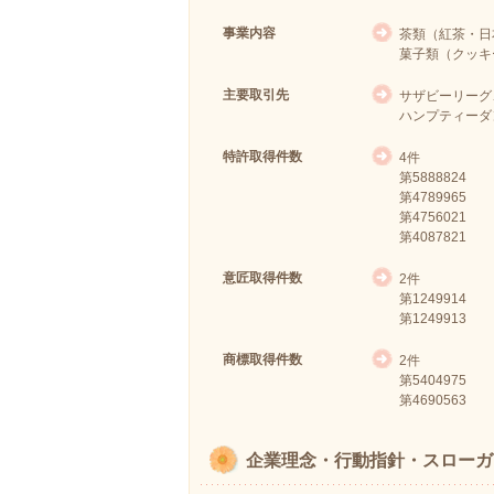
事業内容
茶類（紅茶・日
菓子類（クッキ
主要取引先
サザビーリーグ
ハンプティーダ
特許取得件数
4件
第588882
第478996
第475602
第408782
意匠取得件数
2件
第1249914
第1249913
商標取得件数
2件
第5404975
第4690563
企業理念・行動指針・スローガ