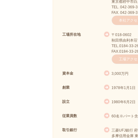
東京都府中市白糸
TEL. 042-369-
FAX. 042-369-
本社アクセ
工場所在地
〒018-0602
秋田県由利本荘市
TEL.0184-33-2
FAX.0184-33-2
工場アクセ
資本金
3,000万円
創業
1978年1月1日
設立
1980年6月2日
従業員数
60名※パート含
取引銀行
三菱UFJ銀行 
多摩信用金庫 